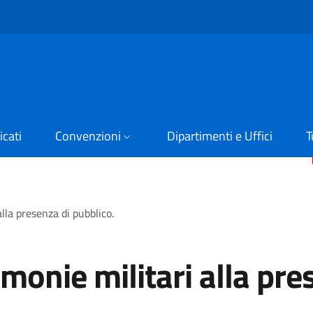
cati
Convenzioni
Dipartimenti e Uffici
T
lla presenza di pubblico.
monie militari alla pre