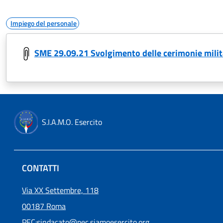
Impiego del personale
SME 29.09.21 Svolgimento delle cerimonie milita
S.I.A.M.O. Esercito
CONTATTI
Via XX Settembre, 118
00187 Roma
PEC:
sindacato@pec.siamoesercito.org