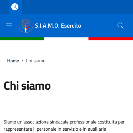
Salta al contenuto principale
Skip to footer content
S.I.A.M.O. Esercito
Briciole di pane
Home
/
Chi siamo
Chi siamo
Siamo un’associazione sindacale professionale costituita per
rappresentare il personale in servizio e in ausiliaria