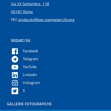
Via XX Settembre, 118
00187 Roma
PEC:
sindacato@pec.siamoesercito.org
SEGUICI SU
Facebook
Telegram
YouTube
Linkedin
Instagram
X
Piè di pagina
GALLERIE FOTOGRAFICHE