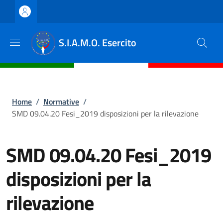
Salta al contenuto principale
Skip to footer content
S.I.A.M.O. Esercito
Briciole di pane
Home
/
Normative
/
SMD 09.04.20 Fesi_2019 disposizioni per la rilevazione
SMD 09.04.20 Fesi_2019
disposizioni per la
rilevazione