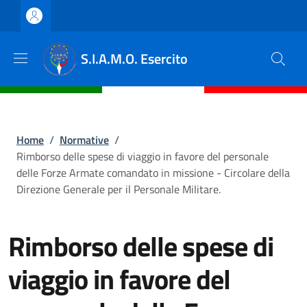
Salta al contenuto principale
Skip to footer content
S.I.A.M.O. Esercito
Briciole di pane
Home
/
Normative
/
Rimborso delle spese di viaggio in favore del personale
delle Forze Armate comandato in missione - Circolare della
Direzione Generale per il Personale Militare.
Rimborso delle spese di
viaggio in favore del