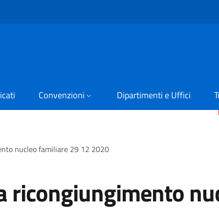
cati
Convenzioni
Dipartimenti e Uffici
T
nto nucleo familiare 29 12 2020
 ricongiungimento nuc