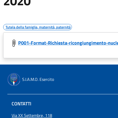
2020
Tutela della famiglia, maternità, paternità
P001-Format-Richiesta-ricongiungimento-nucle
S.I.A.M.O. Esercito
CONTATTI
Via XX Settembre, 118