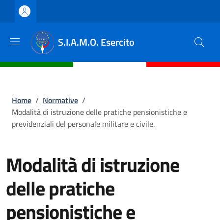
Salta al contenuto principale
Skip to footer content
S.I.A.M.O. Esercito
Briciole di pane
Home
/
Normative
/
Modalità di istruzione delle pratiche pensionistiche e
previdenziali del personale militare e civile.
Modalità di istruzione
delle pratiche
pensionistiche e