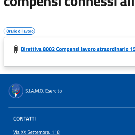
compensi connessi all'
Orario di lavoro
Direttiva 8002 Compensi lavoro straordinario 1
S.I.A.M.O. Esercito
CONTATTI
Via XX Settembre, 118