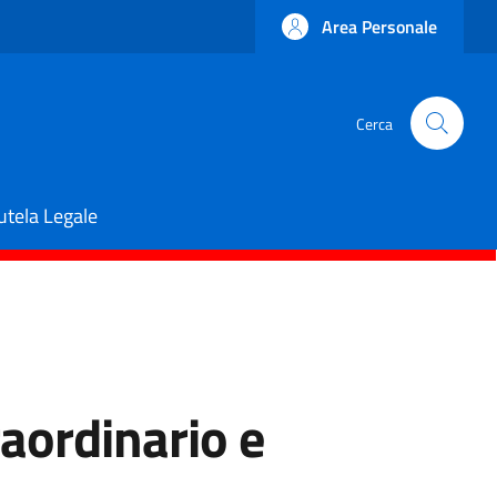
Area Personale
Cerca
utela Legale
raordinario e