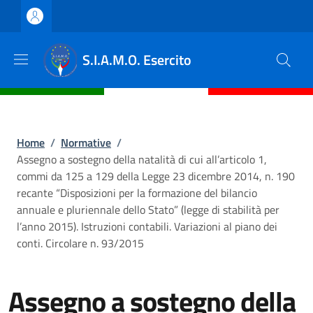
Salta al contenuto principale
Skip to footer content
S.I.A.M.O. Esercito
Briciole di pane
Home
/
Normative
/
Assegno a sostegno della natalità di cui all’articolo 1,
commi da 125 a 129 della Legge 23 dicembre 2014, n. 190
recante “Disposizioni per la formazione del bilancio
annuale e pluriennale dello Stato” (legge di stabilità per
l’anno 2015). Istruzioni contabili. Variazioni al piano dei
conti. Circolare n. 93/2015
Assegno a sostegno della