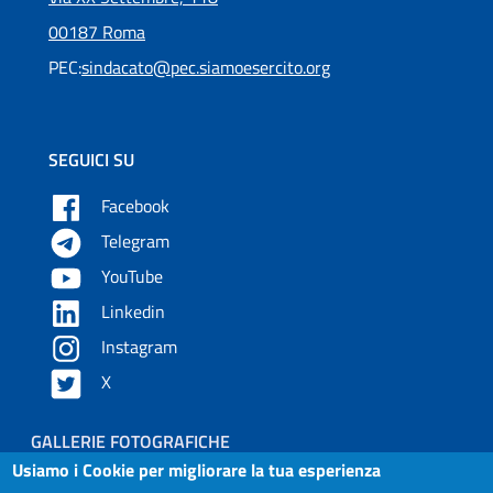
00187 Roma
PEC:
sindacato@pec.siamoesercito.org
SEGUICI SU
Facebook
Telegram
YouTube
Linkedin
Instagram
X
Piè di pagina
GALLERIE FOTOGRAFICHE
Usiamo i Cookie per migliorare la tua esperienza