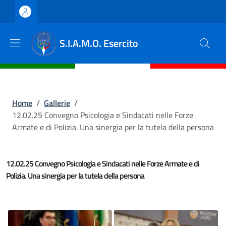
Salta al contenuto principale
Skip to footer content
S.I.A.M.O. Esercito
Briciole di pane
Home
/
Gallerie
/
12.02.25 Convegno Psicologia e Sindacati nelle Forze
Armate e di Polizia. Una sinergia per la tutela della persona
12.02.25 Convegno Psicologia e Sindacati nelle Forze Armate e di
Polizia. Una sinergia per la tutela della persona