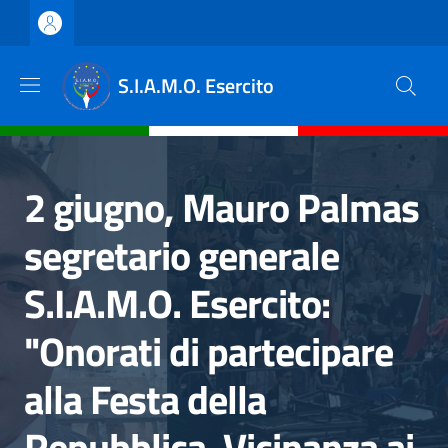
Salta al contenuto principale
Skip to footer content
S.I.A.M.O. Esercito
2 giugno, Mauro Palmas
segretario generale
S.I.A.M.O. Esercito:
"Onorati di partecipare
alla Festa della
Repubblica. Vicinanza ai