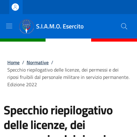
Salta al contenuto principale
Skip to footer content
S.I.A.M.O. Esercito
Briciole di pane
Home
/
Normative
/
Specchio riepilogativo delle licenze, dei permessi e dei
riposi fruibili dal personale militare in servizio permanente.
Edizione 2022
Specchio riepilogativo
delle licenze, dei