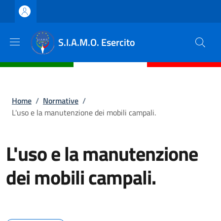
Salta al contenuto principale
Skip to footer content
S.I.A.M.O. Esercito
Briciole di pane
Home
/
Normative
/
L'uso e la manutenzione dei mobili campali.
L'uso e la manutenzione
dei mobili campali.