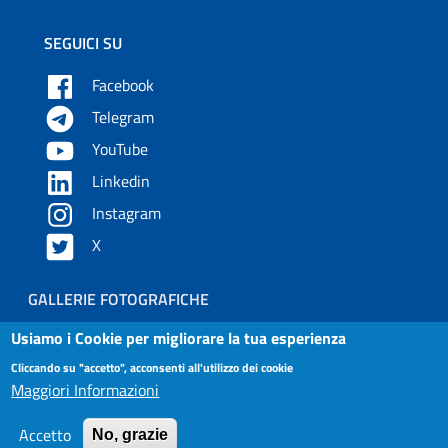
SEGUICI SU
Facebook
Telegram
YouTube
Linkedin
Instagram
X
Piè di pagina
GALLERIE FOTOGRAFICHE
Usiamo i Cookie per migliorare la tua esperienza
Useful links section
Small prints
Cliccando su "accetto", acconsenti all'utilizzo dei cookie
Contatti
Maggiori Informazioni
Privacy e Cookies Policy
Accetto
No, grazie