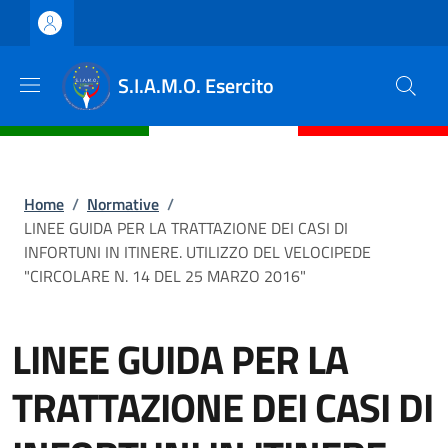
Salta al contenuto principale
Skip to footer content
S.I.A.M.O. Esercito
Briciole di pane
Home
/
Normative
/
LINEE GUIDA PER LA TRATTAZIONE DEI CASI DI
INFORTUNI IN ITINERE. UTILIZZO DEL VELOCIPEDE
"CIRCOLARE N. 14 DEL 25 MARZO 2016"
LINEE GUIDA PER LA
TRATTAZIONE DEI CASI DI