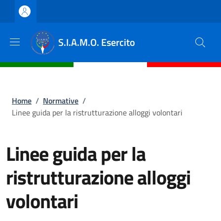
Salta al contenuto principale
Skip to footer content
S.I.A.M.O. Esercito
Briciole di pane
Home
/
Normative
/
Linee guida per la ristrutturazione alloggi volontari
Linee guida per la
ristrutturazione alloggi
volontari