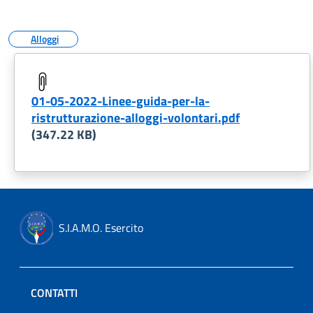
Alloggi
01-05-2022-Linee-guida-per-la-
ristrutturazione-alloggi-volontari.pdf
(347.22 KB)
S.I.A.M.O. Esercito
CONTATTI