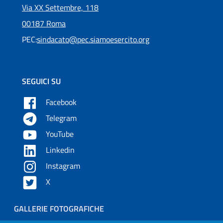
Via XX Settembre, 118
00187 Roma
PEC:
sindacato@pec.siamoesercito.org
SEGUICI SU
Facebook
Telegram
YouTube
Linkedin
Instagram
X
Piè di pagina
GALLERIE FOTOGRAFICHE