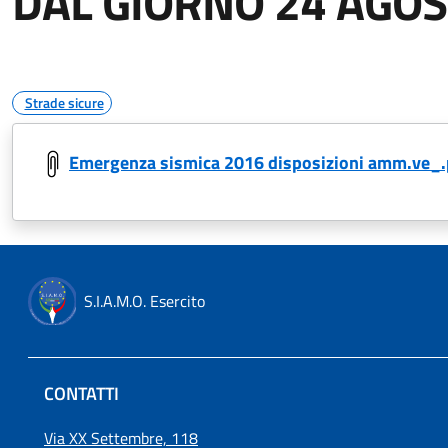
DAL GIORNO 24 AGO
Strade sicure
Emergenza sismica 2016 disposizioni amm.ve_.
S.I.A.M.O. Esercito
CONTATTI
Via XX Settembre, 118