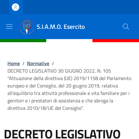
Salta al contenuto principale
Skip to footer content
S.I.A.M.O. Esercito
Briciole di pane
Home
/
Normative
/
DECRETO LEGISLATIVO 30 GIUGNO 2022, N. 105
"Attuazione della direttiva (UE) 2019/1158 del Parlamento
europeo e del Consiglio, del 20 giugno 2019, relativa
all'equilibrio tra attività professionale e vita familiare per i
genitori e i prestatori di assistenza e che abroga la
direttiva 2010/18/UE del Consiglio".
DECRETO LEGISLATIVO