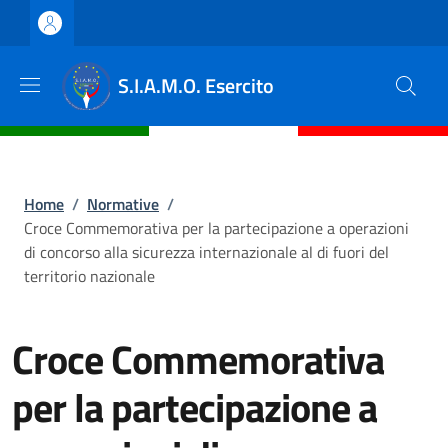
Salta al contenuto principale
Skip to footer content
S.I.A.M.O. Esercito
Briciole di pane
Home
/
Normative
/
Croce Commemorativa per la partecipazione a operazioni
di concorso alla sicurezza internazionale al di fuori del
territorio nazionale
Croce Commemorativa
per la partecipazione a